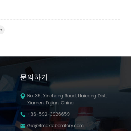
문의하기
No. 39, Xinchang Road, Haicang Dist.,
Xiamen, Fujian, China
+86-592-3926659
Gia@tmaxlaboratory.com