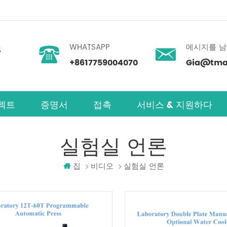
WHATSAPP
메시지를 
+8617759004070
Gia@tmax
젝트
증명서
접촉
서비스 & 지원하다
실험실 언론
집
비디오
실험실 언론