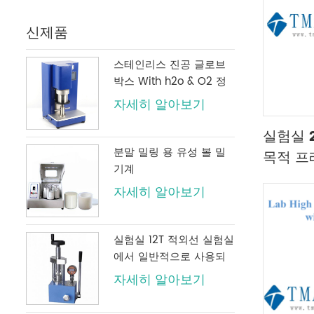
신제품
스테인리스 진공 글로브
박스 With h2o & O2 정
화 시스템
자세히 알아보기
실험실 2
분말 밀링 용 유성 볼 밀
목적 프
기계
자세히 알아보기
실험실 12T 적외선 실험실
에서 일반적으로 사용되
는 디지털 압력 게이지가
자세히 알아보기
있는 수동 유압 프레스