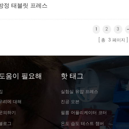
방정 태블릿 프레스
2
3
1
총
3
페이지
도움이 필요해
핫 태그
집
실험실 유압 프레스
우리에 대해
진공 오븐
문의하기
필름 어플리케이터 코터
블로그
온도 습도 테스트 챔버