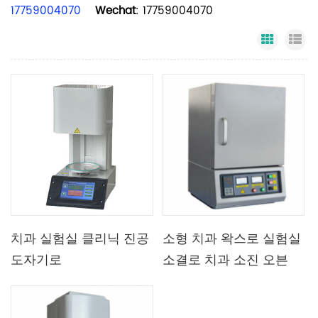
17759004070
Wechat
: 17759004070
Grid Vi
Li
치과 실험실 클리닉 진공
소형 치과 왁스로 실험실
도자기로
소결로 치과 소진 오븐