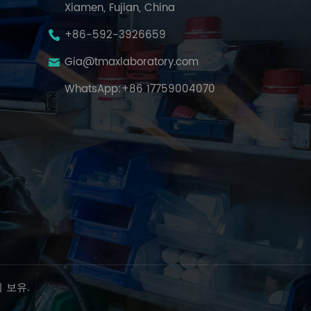
Xiamen, Fujian, China
+86-592-3926659
Gia@tmaxlaboratory.com
WhatsApp:
+86 17759004070
리 보유.