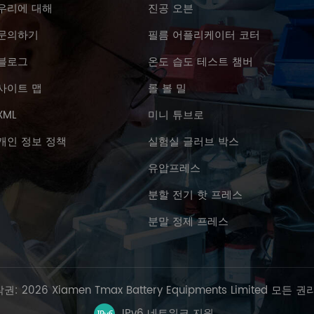
우리에 대해
진공 오븐
문의하기
필름 어플리케이터 코터
블로그
온도 습도 테스트 챔버
사이트 맵
롤 볼 밀
XML
미니 튜브로
개인 정보 정책
실험실 글러브 박스
유압프레스
분할 전기 핫 프레스
분말 정제 프레스
권: 2026 Xiamen Tmax Battery Equipments Limited 모든 권
IPv6 네트워크 지원