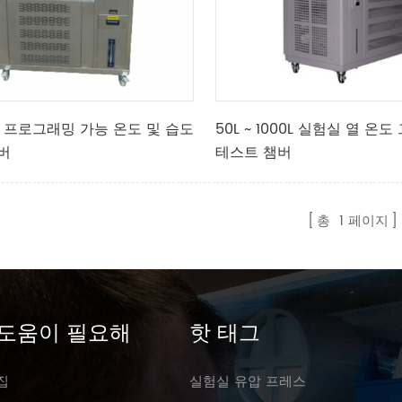
0C 프로그래밍 가능 온도 및 습도
50L ~ 1000L 실험실 열 온
버
테스트 챔버
총
1
페이지
도움이 필요해
핫 태그
집
실험실 유압 프레스