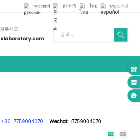
русский
한국의
ไทย
español
남겨주세요
laboratory.com
+86 17759004070
Wechat
: 17759004070
Grid View
List 