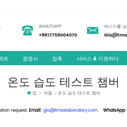
WHATSAPP
메시지를 
+8617759004070
Gia@tmax
젝트
증명서
접촉
서비스 & 지원하다
온도 습도 테스트 챔버
집
제품
온도 습도 테스트 챔버
tion request.
Email
:
gia@tmaxlaboratory.com
WhatsApp
: