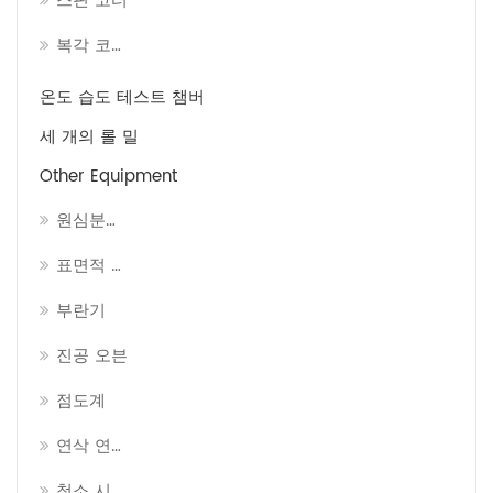
스핀 코터
복각 코팅기
온도 습도 테스트 챔버
세 개의 롤 밀
Other Equipment
원심분리기 기계
표면적 분석기
부란기
진공 오븐
점도계
연삭 연마기
청소 시스템