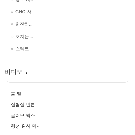
CNC 서보 프레스
회전하는 증발기
초저온 냉동고
스펙트럼 장비
비디오
볼 밀
실험실 언론
글러브 박스
행성 원심 믹서