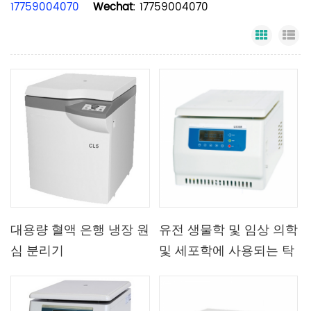
17759004070
Wechat
: 17759004070
Grid Vi
Li
대용량 혈액 은행 냉장 원
유전 생물학 및 임상 의학
심 분리기
및 세포학에 사용되는 탁
상용 저속 냉장 원심 분리
기