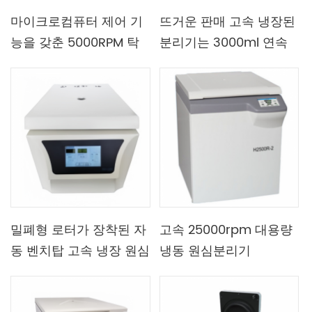
마이크로컴퓨터 제어 기
뜨거운 판매 고속 냉장된
능을 갖춘 5000RPM 탁
분리기는 3000ml 연속
상형 소용량 저속 원심분
회전자를 넣을 수 있습니
리기
다
밀폐형 로터가 장착된 자
고속 25000rpm 대용량
동 벤치탑 고속 냉장 원심
냉동 원심분리기
분리기