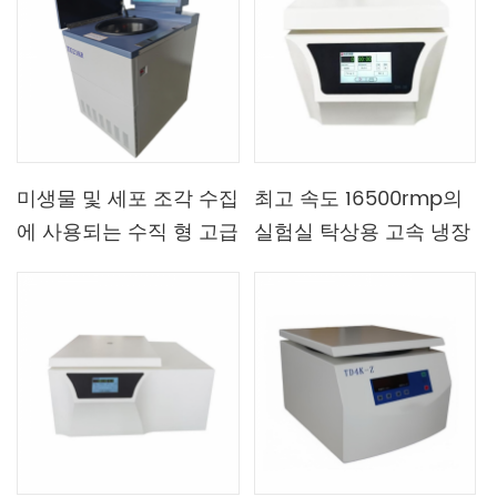
미생물 및 세포 조각 수집
최고 속도 16500rmp의
에 사용되는 수직 형 고급
실험실 탁상용 고속 냉장
지능형 고속 냉장 원심 분
원심분리기
리기