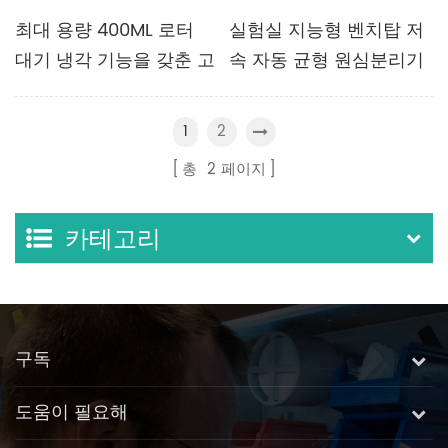
최대 용량 400ML 로터
실험실 지능형 벤치탑 저
대기 냉각 기능을 갖춘 고
속 자동 균형 원심분리기
급 지능형 벤치탑 냉장 원
심분리기
2
1
총
2
페이지
카테고리
구독
도움이 필요해