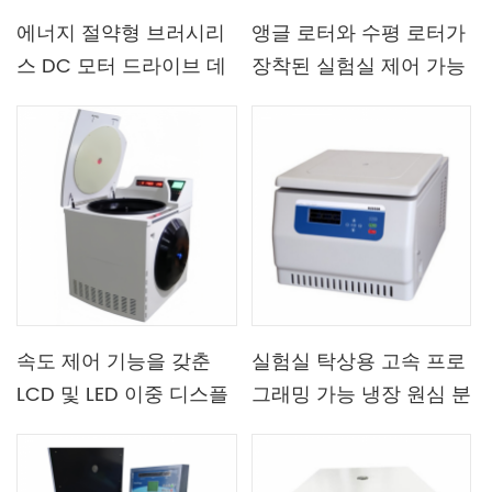
에너지 절약형 브러시리
앵글 로터와 수평 로터가
스 DC 모터 드라이브 데
장착된 실험실 제어 가능
스크탑 저속 원심분리기
온도 6L 냉장 원심 분리
장치
기
속도 제어 기능을 갖춘
실험실 탁상용 고속 프로
LCD 및 LED 이중 디스플
그래밍 가능 냉장 원심 분
레이 대용량 냉장 원심분
리기
리기