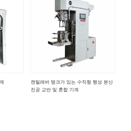
기계
캔틸레버 탱크가 있는 수직형 행성 분산
진공 교반 및 혼합 기계