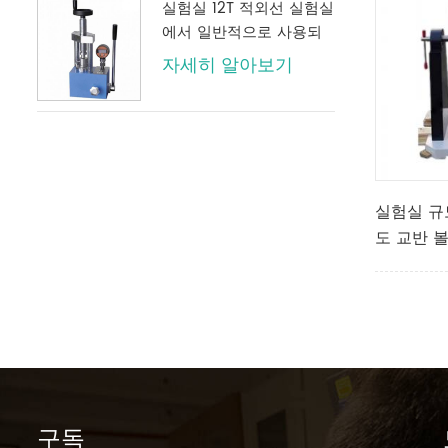
실험실 12T 적외선 실험실
에서 일반적으로 사용되
는 디지털 압력 게이지가
자세히 알아보기
있는 수동 유압 프레스
실험실 규
도 교반 볼
구독