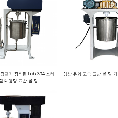
펌프가 장착된 Lab 304 스테
생산 유형 고속 교반 볼 밀 
틸 대용량 교반 볼 밀