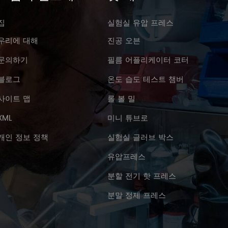
집
실험실 유압 프레스
우리에 대해
진공 오븐
문의하기
필름 어플리케이터 코터
블로그
온도 습도 테스트 챔버
사이트 맵
롤 볼 밀
XML
미니 튜브로
개인 정보 정책
실험실 글러브 박스
유압프레스
분할 전기 핫 프레스
분말 정제 프레스