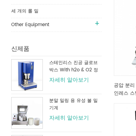
세 개의 롤 밀
Other Equipment
신제품
스테인리스 진공 글로브
박스 With h2o & O2 정
화 시스템
자세히 알아보기
공압 분리 
인레스 스
분말 밀링 용 유성 볼 밀
기계
자세히 알아보기