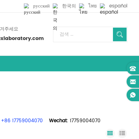
русский
한국의
ไทย
español
남겨주세요
laboratory.com
+86 17759004070
Wechat
: 17759004070
Grid View
List 