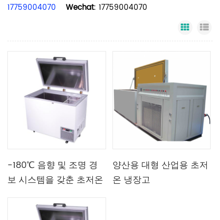
17759004070
Wechat
: 17759004070
Grid Vi
Li
-180℃ 음향 및 조명 경
양산용 대형 산업용 초저
보 시스템을 갖춘 초저온
온 냉장고
냉장고