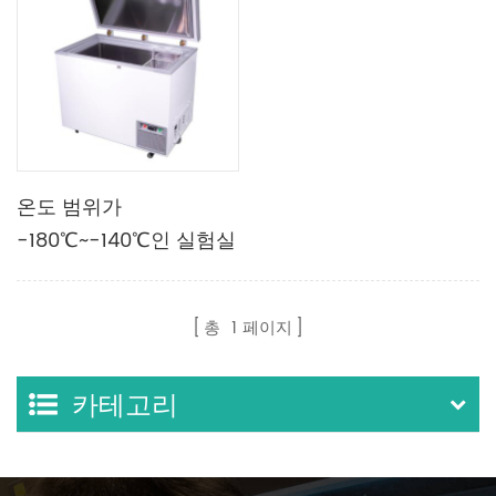
온도 범위가
-180℃~-140℃인 실험실
초저온 냉동고
총
1
페이지
카테고리