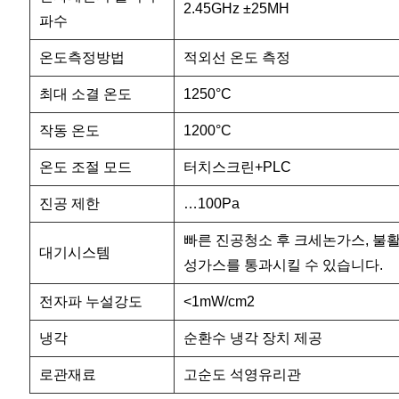
2.45GHz ±25MH
파수
온도측정방법
적외선 온도 측정
최대 소결 온도
1250°C
작동 온도
1200°C
온도 조절 모드
터치스크린+PLC
진공 제한
…100Pa
빠른 진공청소 후 크세논가스, 불
대기시스템
성가스를 통과시킬 수 있습니다.
전자파 누설강도
<1mW/cm2
냉각
순환수 냉각 장치 제공
로관재료
고순도 석영유리관