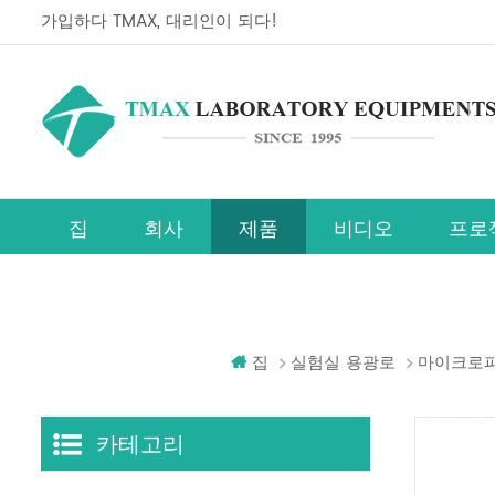
가입하다 TMAX, 대리인이 되다!
집
회사
제품
비디오
프로
페로브스카이트 태양전지 연구장비 라인
집
실험실 용광로
마이크로파
카테고리