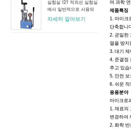
실험실 12T 적외선 실험실
며 과학 연
에서 일반적으로 사용되
제품특징
는 디지털 압력 게이지가
자세히 알아보기
1. 마이
있는 수동 유압 프레스
단축합니다
2. 균일
열을 방지
3. 대기 
4. 준결
추고 있습
5. 안전 
6. 쉬운 
응용분야
마이크로파
1. 재료
변경하여 
2. 화학 