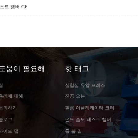
스트 챔버 CE
도움이 필요해
핫 태그
집
실험실 유압 프레스
우리에 대해
진공 오븐
문의하기
필름 어플리케이터 코터
블로그
온도 습도 테스트 챔버
사이트 맵
롤 볼 밀