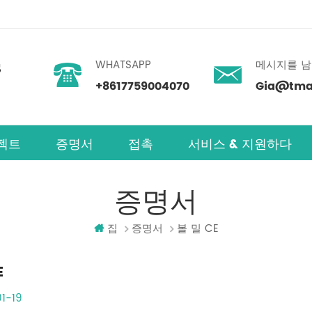
WHATSAPP
메시지를 
+8617759004070
Gia@tmax
젝트
증명서
접촉
서비스 & 지원하다
증명서
집
증명서
볼 밀 CE
E
1-19