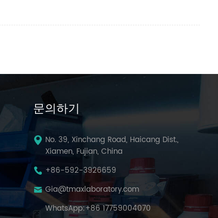
문의하기
No. 39, Xinchang Road, Haicang Dist.,
Xiamen, Fujian, China
+86-592-3926659
Gia@tmaxlaboratory.com
WhatsApp:
+86 17759004070