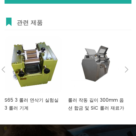
관련 제품
S65 3 롤러 연삭기 실험실
롤러 작동 길이 300mm 옵
롤
3 롤러 기계
션 합금 및 SiC 롤러 재료가
2
있는 다양한 점도 재료에 적
S
합한 600mm, 유압 3 롤러
N
밀 기계
이