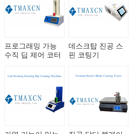
프로그래밍 가능
데스크탑 진공 스
수직 딥 제어 코터
핀 코팅기