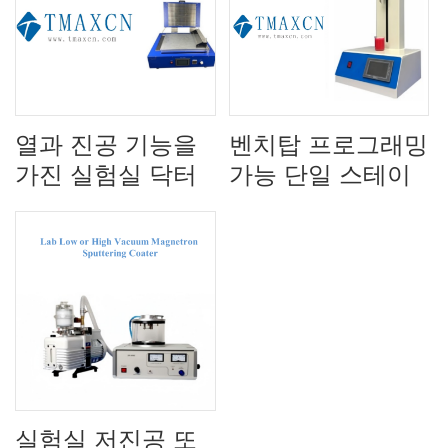
열과 진공 기능을
벤치탑 프로그래밍
가진 실험실 닥터
가능 단일 스테이
블레이드 필름 코
션 딥 코터
팅기 코팅 기계
실험실 저진공 또