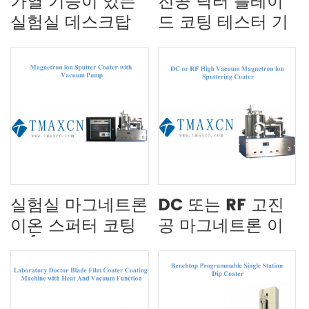
가열 기능이 있는
진공 닥터 블레이
실험실 데스크탑
드 코팅 테스터 기
딥 코팅기
계
실험실 마그네트론
DC 또는 RF 고진
이온 스퍼터 코팅
공 마그네트론 이
기(진공 펌프 포
온 스퍼터링 코터
함)