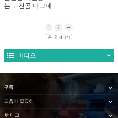
는 고진공 마그네
트론 스퍼터링 코
터
2
1
총
2
페이지
비디오
구독
도움이 필요해
핫 태그