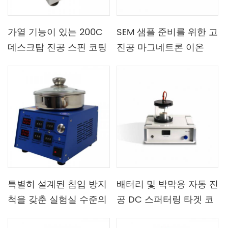
가열 기능이 있는 200C
SEM 샘플 준비를 위한 고
데스크탑 진공 스핀 코팅
진공 마그네트론 이온
기
DC 또는 RF 스퍼터 코팅
코팅기
특별히 설계된 침입 방지
배터리 및 박막용 자동 진
척을 갖춘 실험실 수준의
공 DC 스퍼터링 타겟 코
자동화 스핀 코터
팅기 코팅기