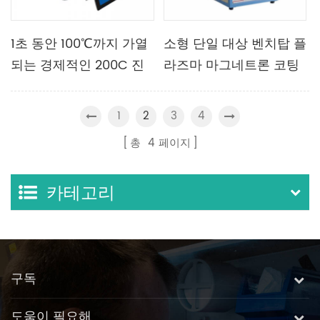
1초 동안 100℃까지 가열
소형 단일 대상 벤치탑 플
되는 경제적인 200C 진
라즈마 마그네트론 코팅
공 스핀 코팅 기계
기 코팅기
1
3
4
2
총
4
페이지
카테고리
구독
도움이 필요해